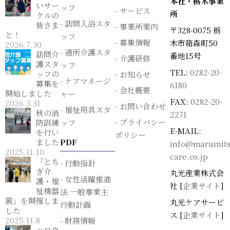
本社・栃木事業
いサー
ッフ
サービス
所
クルの
訪問入浴スタ
皆さま
事業所案内
〒328-0075 栃
と！
ッフ
募集情報
木市箱森町50
2026.7.30
通所介護スタ
訪問介
番地15号
介護研修
護スタ
ッフ
TEL:
0282-20-
ッフの
お知らせ
ケアマネージ
募集を
6180
会社概要
開始しました
ャー
FAX:
0282-20-
2026.3.31
お問い合わせ
福祉用具スタ
秋の消
2271
プライバシー
防訓練
ッフ
E-MAIL:
を行い
ポリシー
ました
PDF
info@marumits
2025.11.10
care.co.jp
「とち
行動指針
ぎ介
丸光産業株式会
女性活躍推進
護・福
社 [
企業サイト
]
祉機器
法 一般事業主
展」を開催しま
丸光ケアサービ
行動計画
した
ス [
企業サイト
]
2025.11.8
財務情報
ハロウ